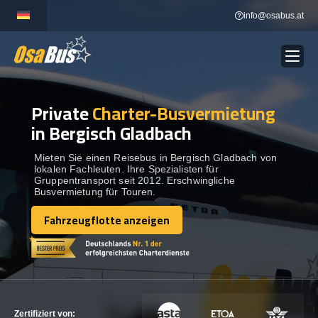
Skip
info@osabus.at
to
content
Private
Charter-Busvermietung
Show dropdown
BUSVERMIETUNG
in Bergisch Gladbach
Show dropdown
REISEZIELE
Mieten Sie einen Reisebus in Bergisch Gladbach von
lokalen Fachleuten. Ihre Spezialisten für
Gruppentransport seit 2012. Erschwingliche
Busvermietung für Touren.
FLOTTE
Fahrzeugflotte anzeigen
Fahrzeugflotte anzeigen
KONTAKTIEREN SIE UNS
KONTAKTIEREN SIE UNS
Zertifiziert von: