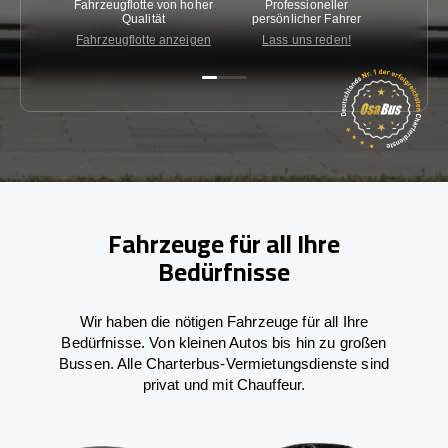
Fahrzeugflotte von hoher
Professioneller
Gara
Qualität
persönlicher Fahrer
nied
Fahrzeugflotte anzeigen
Lass uns reden!
Kon
Fahrzeuge für all Ihre
Bedürfnisse
Wir haben die nötigen Fahrzeuge für all Ihre
Bedürfnisse. Von kleinen Autos bis hin zu großen
Bussen. Alle Charterbus-Vermietungsdienste sind
privat und mit Chauffeur.