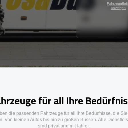
Fahrzeugflot
anzeigen
hrzeuge für all Ihre Bedürfni
ben die passenden Fahrzeuge für all Ihre Bedürfnisse, die Si
n. Von kleinen Autos bis hin zu großen Bussen. Alle Dienstlei
sind privat und mit fahrer.