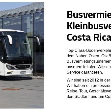
Busvermi
Kleinbusv
Costa Ric
Top-Class-Bodenverkehr
dem Nahen Osten. OsaBus
Busvermietungsunterneh
unserem lokalen Wissen 
Service garantieren.
Wir sind seit 2012 in de
Wir haben ein profession
Reise, Tour, Geschäftsv
den Städten rund um Cos