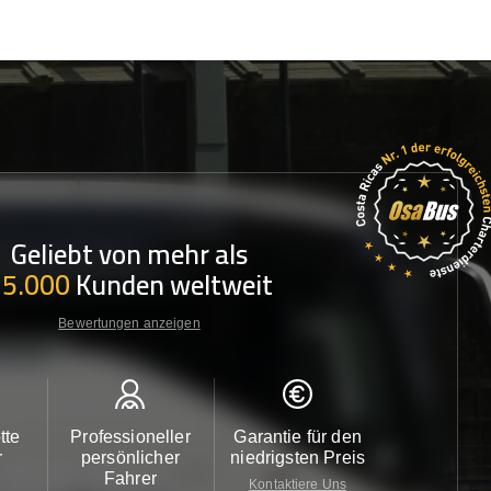
Geliebt von mehr als
35.000
Kunden weltweit
Bewertungen anzeigen
tte
Professioneller
Garantie für den
Kundendi
r
persönlicher
niedrigsten Preis
24/7
Fahrer
Kontaktiere Uns
Kontaktiere