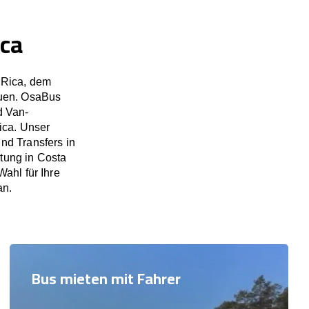
ica
 Rica, dem
auen. OsaBus
d Van-
ica. Unser
nd Transfers in
tung in Costa
ahl für Ihre
an.
Bus mieten mit Fahrer