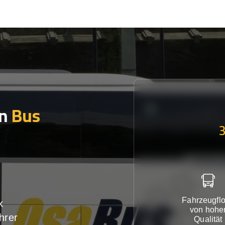
en
Bus
Fahrzeugflo
k
von hohe
hrer
Qualität