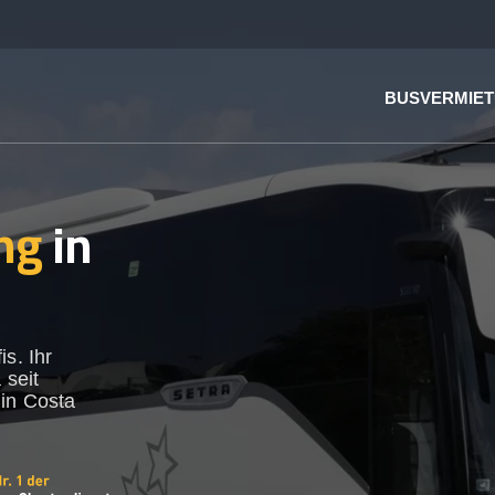
BUSVERMIE
ng
in
s. Ihr
 seit
 in Costa