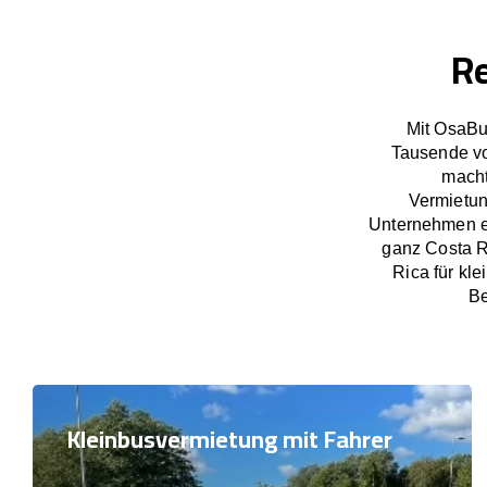
Re
Mit OsaBu
Tausende vo
macht
Vermietun
Unternehmen ex
ganz Costa R
Rica für kl
Be
Kleinbusvermietung mit Fahrer