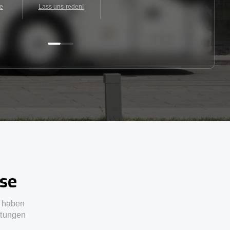
te
Lass uns reden!
sse
e haben
stungen