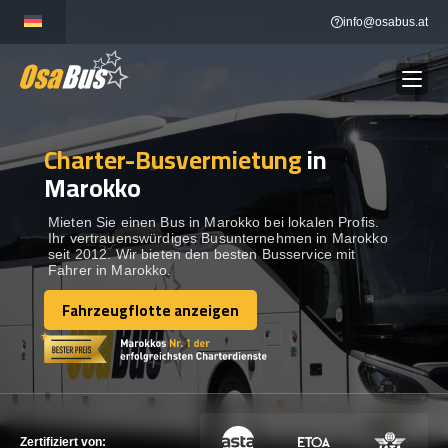
Skip
info@osabus.at
to
content
Charter-Busvermietung
in
Show dropdown
BUSVERMIETUNG
Marokko
Show dropdown
REISEZIELE
Mieten Sie einen Bus in Marokko bei lokalen Profis.
Ihr vertrauenswürdiges Busunternehmen in Marokko
seit 2012. Wir bieten den besten Busservice mit
Fahrer in Marokko.
FLOTTE
Fahrzeugflotte anzeigen
Fahrzeugflotte anzeigen
KONTAKTIEREN SIE UNS
KONTAKTIEREN SIE UNS
Zertifiziert von: