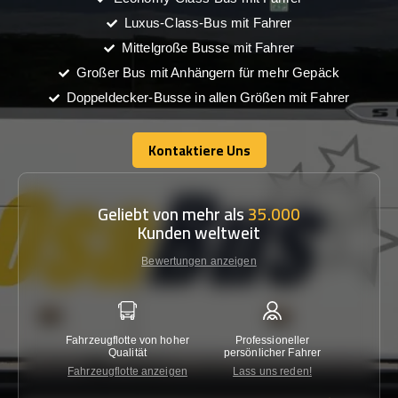
Luxus-Class-Bus mit Fahrer
Mittelgroße Busse mit Fahrer
Großer Bus mit Anhängern für mehr Gepäck
Doppeldecker-Busse in allen Größen mit Fahrer
Kontaktiere Uns
Kontaktiere Uns
Geliebt von mehr als
35.000
Kunden weltweit
Bewertungen anzeigen
Fahrzeugflotte von hoher
Professioneller
Gara
Qualität
persönlicher Fahrer
nied
Fahrzeugflotte anzeigen
Lass uns reden!
Kon