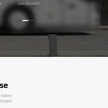
te
Lass uns reden!
sse
e haben
stungen