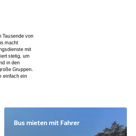
i
em Tausende von
us macht
ngsdienste mit
ert stetig, um
nd in den
 große Gruppen.
e einfach ein
Bus mieten mit Fahrer