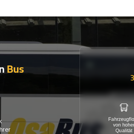
en
Bus
Fahrzeugflo
k
von hohe
hrer
Qualität