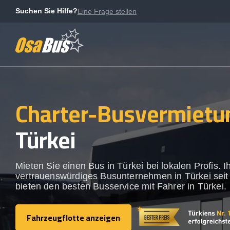
Skip
Suchen Sie Hilfe?
Eine Frage stellen
to
content
Charter-Busvermietu
Türkei
Mieten Sie einen Bus in Türkei bei lokalen Profis. I
vertrauenswürdiges Busunternehmen in Türkei seit
bieten den besten Busservice mit Fahrer in Türkei.
Fahrzeugflotte anzeigen
Fahrzeugflotte anzeigen