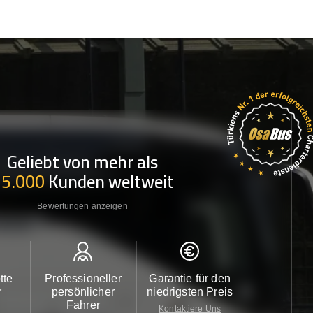
Geliebt von mehr als
35.000
Kunden weltweit
Bewertungen anzeigen
tte
Professioneller
Garantie für den
Kundendi
r
persönlicher
niedrigsten Preis
24/7
Fahrer
Kontaktiere Uns
Kontaktiere