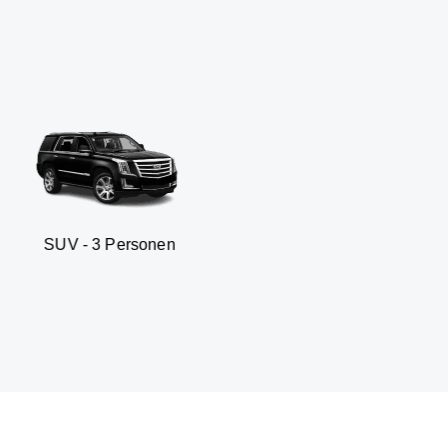
 Personen
Business sedan 