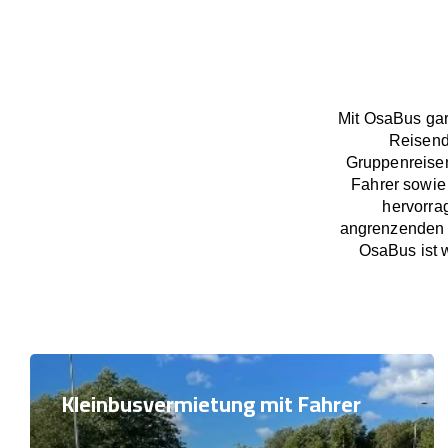
Mit OsaBus gar
Reisend
Gruppenreisen
Fahrer sowie 
hervorra
angrenzenden L
OsaBus ist w
Kleinbusvermietung mit Fahrer