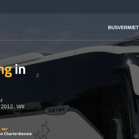
BUSVERMIE
ng
in
hr
 2012. Wir