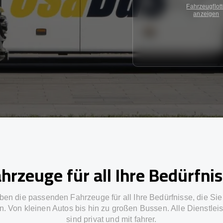
Fahrzeugflot
anzeigen
hrzeuge für all Ihre Bedürfni
ben die passenden Fahrzeuge für all Ihre Bedürfnisse, die Si
n. Von kleinen Autos bis hin zu großen Bussen. Alle Dienstlei
sind privat und mit fahrer.