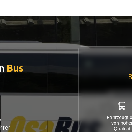
en
Bus
Fahrzeugflo
k
von hohe
hrer
Qualität