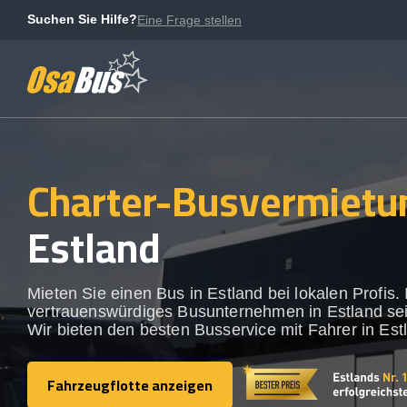
Skip
Suchen Sie Hilfe?
Eine Frage stellen
to
content
Charter-Busvermietu
Estland
Mieten Sie einen Bus in Estland bei lokalen Profis. 
vertrauenswürdiges Busunternehmen in Estland sei
Wir bieten den besten Busservice mit Fahrer in Est
Fahrzeugflotte anzeigen
Fahrzeugflotte anzeigen