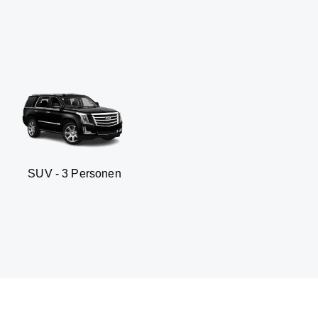
Personen
Business sedan -