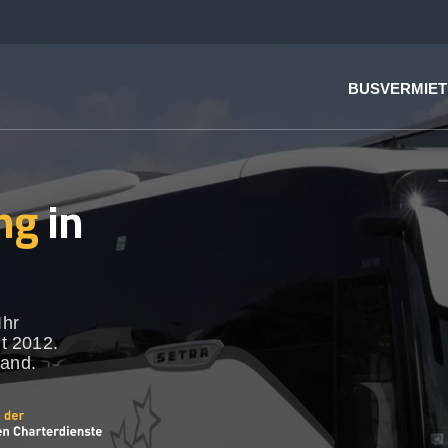
BUSVERMIE
ng
in
Ihr
t 2012.
land.