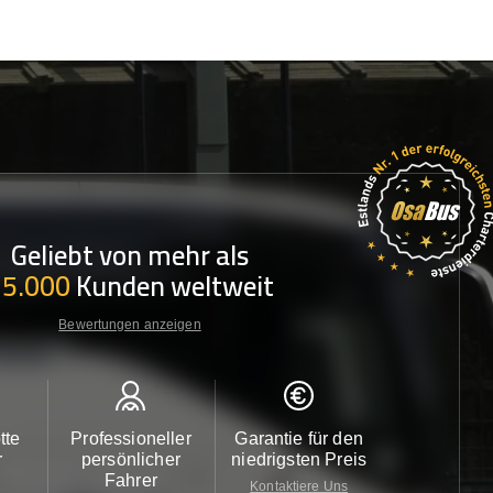
Geliebt von mehr als
35.000
Kunden weltweit
Bewertungen anzeigen
tte
Professioneller
Garantie für den
Kundendi
r
persönlicher
niedrigsten Preis
24/7
Fahrer
Kontaktiere Uns
Kontaktiere