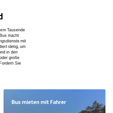
d
 dem Tausende
aBus macht
ngsdienste mit
ert stetig, um
und in den
 oder große
 Fordern Sie
Bus mieten mit Fahrer