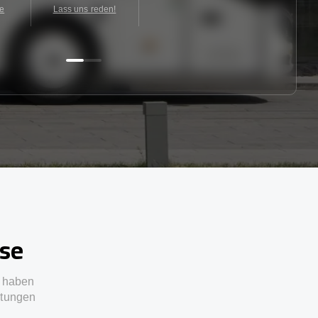
te
Lass uns reden!
sse
e haben
stungen