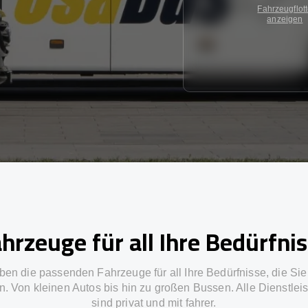
Fahrzeugflot
anzeigen
hrzeuge für all Ihre Bedürfni
ben die passenden Fahrzeuge für all Ihre Bedürfnisse, die Si
n. Von kleinen Autos bis hin zu großen Bussen. Alle Dienstlei
sind privat und mit fahrer.