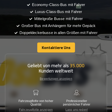
Economy-Class-Bus mit Fahrer
Luxus-Class-Bus mit Fahrer
Mittelgroße Busse mit Fahrer
Großer Bus mit Anhängern für mehr Gepäck
Doppeldeckerbusse in allen Größen mit Fahrer
Kontaktiere Uns
Kontaktiere Uns
Geliebt von mehr als
35.000
Kunden weltweit
Bewertungen anzeigen
Fahrzeugflotte von hoher
Professioneller
Gara
Qualität
persönlicher Fahrer
nied
Fahrzeugflotte anzeigen
Lass uns reden!
Kon