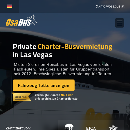
Skip
info@osabus.at
to
content
Private
Charter-Busvermietung
Show dropdown
BUSVERMIETUNG
in Las Vegas
Show dropdown
REISEZIELE
Mieten Sie einen Reisebus in Las Vegas von lokalen
Fachleuten. Ihre Spezialisten für Gruppentransport
seit 2012. Erschwingliche Busvermietung für Touren.
FLOTTE
Fahrzeugflotte anzeigen
Fahrzeugflotte anzeigen
KONTAKTIEREN SIE UNS
KONTAKTIEREN SIE UNS
Zertifiziert von: