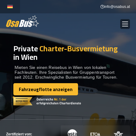
Skip
info@osabus.at
to
content
Private
Charter-Busvermietung
Show dropdown
BUSVERMIETUNG
in Wien
Show dropdown
REISEZIELE
Mieten Sie einen Reisebus in Wien von lokalen
Fachleuten. Ihre Spezialisten für Gruppentransport
seit 2012. Erschwingliche Busvermietung für Touren.
FLOTTE
Fahrzeugflotte anzeigen
Fahrzeugflotte anzeigen
KONTAKTIEREN SIE UNS
KONTAKTIEREN SIE UNS
Zertifiziert von: