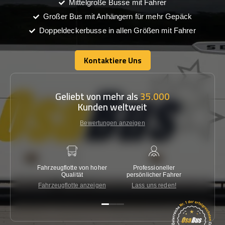
Mittelgroße Busse mit Fahrer
Großer Bus mit Anhängern für mehr Gepäck
Doppeldeckerbusse in allen Größen mit Fahrer
Kontaktiere Uns
Kontaktiere Uns
Geliebt von mehr als
35.000
Kunden weltweit
Bewertungen anzeigen
Fahrzeugflotte von hoher
Professioneller
Gara
Qualität
persönlicher Fahrer
nied
Fahrzeugflotte anzeigen
Lass uns reden!
Kon