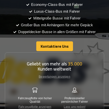
Economy-Class-Bus mit Fahrer
Luxus-Class-Bus mit Fahrer
Mittelgroße Busse mit Fahrer
Großer Bus mit Anhängern für mehr Gepäck
Doppeldecker-Busse in allen Größen mit Fahrer
Kontaktiere Uns
Kontaktiere Uns
Geliebt von mehr als
35.000
Kunden weltweit
Bewertungen anzeigen
Fahrzeugflotte von hoher
Professioneller
Gara
Qualität
persönlicher Fahrer
nied
Fahrzeugflotte anzeigen
Lass uns reden!
Kon