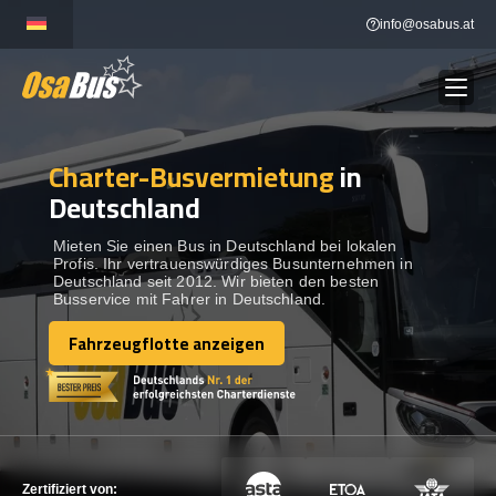
Skip
info@osabus.at
to
content
Charter-Busvermietung
in
Show dropdown
BUSVERMIETUNG
Deutschland
Show dropdown
REISEZIELE
Mieten Sie einen Bus in Deutschland bei lokalen
Profis. Ihr vertrauenswürdiges Busunternehmen in
Deutschland seit 2012. Wir bieten den besten
Busservice mit Fahrer in Deutschland.
FLOTTE
Fahrzeugflotte anzeigen
Fahrzeugflotte anzeigen
KONTAKTIEREN SIE UNS
KONTAKTIEREN SIE UNS
Zertifiziert von: