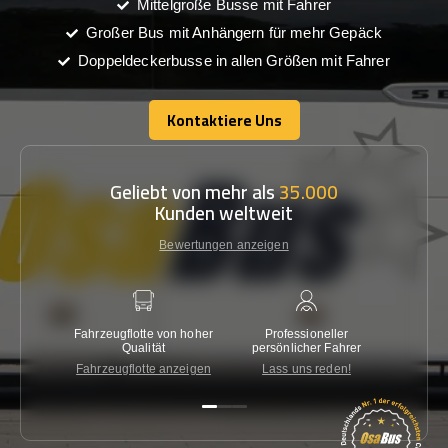
Mittelgroße Busse mit Fahrer
Großer Bus mit Anhängern für mehr Gepäck
Doppeldeckerbusse in allen Größen mit Fahrer
Kontaktiere Uns
Kontaktiere Uns
Geliebt von mehr als
35.000
Kunden weltweit
Bewertungen anzeigen
Fahrzeugflotte von hoher
Professioneller
Gara
Qualität
persönlicher Fahrer
nied
Fahrzeugflotte anzeigen
Lass uns reden!
Kon