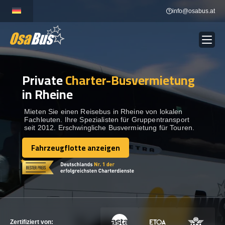
Skip
info@osabus.at
to
content
Private
Charter-Busvermietung
Show dropdown
BUSVERMIETUNG
in Rheine
Show dropdown
REISEZIELE
Mieten Sie einen Reisebus in Rheine von lokalen
Fachleuten. Ihre Spezialisten für Gruppentransport
seit 2012. Erschwingliche Busvermietung für Touren.
FLOTTE
Fahrzeugflotte anzeigen
Fahrzeugflotte anzeigen
KONTAKTIEREN SIE UNS
KONTAKTIEREN SIE UNS
Zertifiziert von: