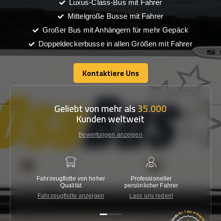
Luxus-Class-Bus mit Fahrer
Mittelgroße Busse mit Fahrer
Großer Bus mit Anhängern für mehr Gepäck
Doppeldeckerbusse in allen Größen mit Fahrer
Kontaktiere Uns
Kontaktiere Uns
Geliebt von mehr als
35.000
Kunden weltweit
Bewertungen anzeigen
Fahrzeugflotte von hoher
Professioneller
Gara
Qualität
persönlicher Fahrer
nied
Fahrzeugflotte anzeigen
Lass uns reden!
Kon