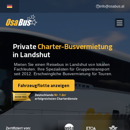
Skip
info@osabus.at
to
content
Private
Charter-Busvermietung
Show dropdown
BUSVERMIETUNG
in Landshut
Show dropdown
REISEZIELE
Mieten Sie einen Reisebus in Landshut von lokalen
Fachleuten. Ihre Spezialisten für Gruppentransport
seit 2012. Erschwingliche Busvermietung für Touren.
FLOTTE
Fahrzeugflotte anzeigen
Fahrzeugflotte anzeigen
KONTAKTIEREN SIE UNS
KONTAKTIEREN SIE UNS
Zertifiziert von: