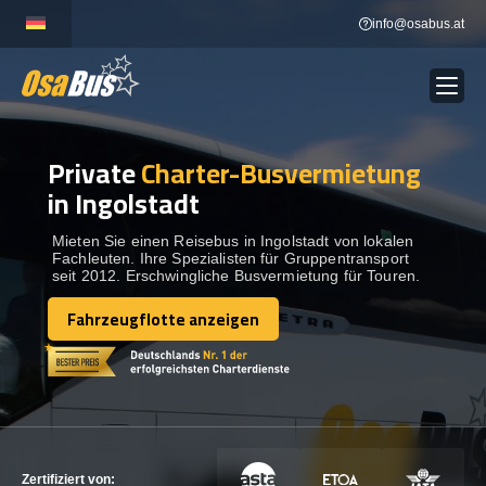
Skip
info@osabus.at
to
content
Private
Charter-Busvermietung
Show dropdown
BUSVERMIETUNG
in Ingolstadt
Show dropdown
REISEZIELE
Mieten Sie einen Reisebus in Ingolstadt von lokalen
Fachleuten. Ihre Spezialisten für Gruppentransport
seit 2012. Erschwingliche Busvermietung für Touren.
FLOTTE
Fahrzeugflotte anzeigen
Fahrzeugflotte anzeigen
KONTAKTIEREN SIE UNS
KONTAKTIEREN SIE UNS
Zertifiziert von: