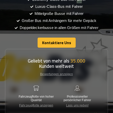
Luxus-Class-Bus mit Fahrer
Mittelgroße Busse mit Fahrer
Großer Bus mit Anhängern für mehr Gepäck
Doppeldeckerbusse in allen Größen mit Fahrer
Kontaktiere Uns
Kontaktiere Uns
Geliebt von mehr als
35.000
Kunden weltweit
Bewertungen anzeigen
Fahrzeugflotte von hoher
Professioneller
Gara
Qualität
persönlicher Fahrer
nied
Fahrzeugflotte anzeigen
Lass uns reden!
Kon