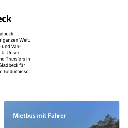
eck
adbeck.
r ganzen Welt.
- und Van-
ck. Unser
d Transfers in
Gladbeck für
re Bedürfnisse.
Mietbus mit Fahrer