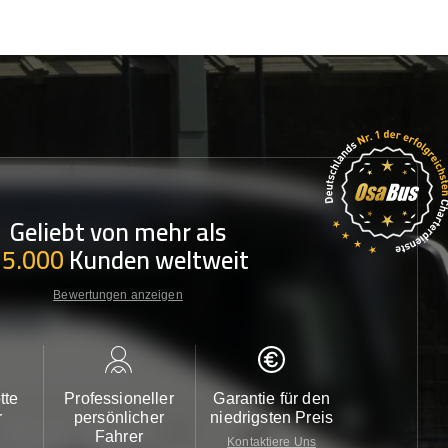
Geliebt von mehr als
35.000
Kunden weltweit
Bewertungen anzeigen
tte
Professioneller
Garantie für den
Kundendi
r
persönlicher
niedrigsten Preis
24/7
Fahrer
Kontaktiere Uns
Kontaktiere