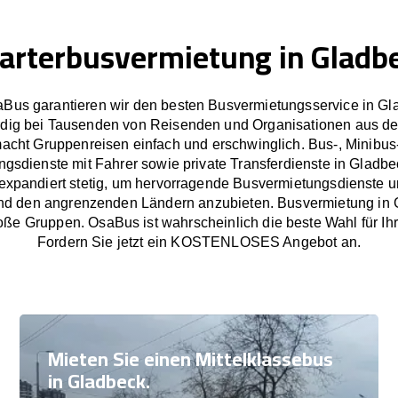
arterbusvermietung in Gladb
aBus garantieren wir den besten Busvermietungsservice in Gl
dig bei Tausenden von Reisenden und Organisationen aus de
cht Gruppenreisen einfach und erschwinglich. Bus-, Minibus
ngsdienste mit Fahrer sowie private Transferdienste in Gladbe
xpandiert stetig, um hervorragende Busvermietungsdienste un
d den angrenzenden Ländern anzubieten. Busvermietung in 
oße Gruppen. OsaBus ist wahrscheinlich die beste Wahl für Ih
Fordern Sie jetzt ein KOSTENLOSES Angebot an.
Mieten Sie einen Mittelklassebus
in Gladbeck.