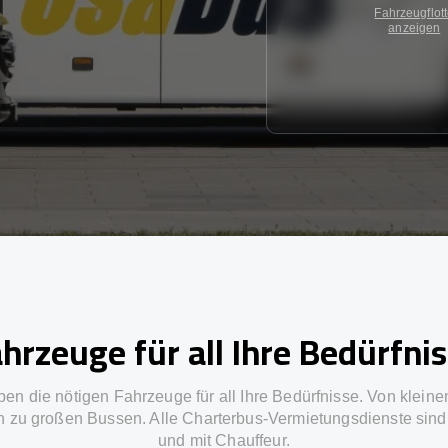
Fahrzeugflot
anzeigen
hrzeuge für all Ihre Bedürfni
ben die nötigen Fahrzeuge für all Ihre Bedürfnisse. Von kleine
in zu großen Bussen. Alle Charterbus-Vermietungsdienste sind 
und mit Chauffeur.