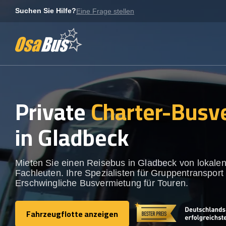
Skip
Suchen Sie Hilfe?
Eine Frage stellen
to
content
Private
Charter-Busv
in Gladbeck
Mieten Sie einen Reisebus in Gladbeck von lokale
Fachleuten. Ihre Spezialisten für Gruppentransport 
Erschwingliche Busvermietung für Touren.
Fahrzeugflotte anzeigen
Fahrzeugflotte anzeigen