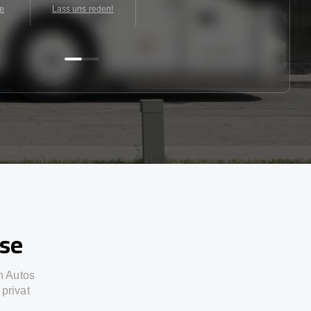
te
Lass uns reden!
sse
n Autos
privat