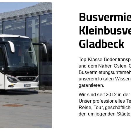
Busvermi
Kleinbusv
Gladbeck
Top-Klasse Bodentranspo
und dem Nahen Osten. O
Busvermietungsunterneh
unserem lokalen Wissen 
garantieren.
Wir sind seit 2012 in de
Unser professionelles T
Reise, Tour, geschäftlic
den umliegenden Städte