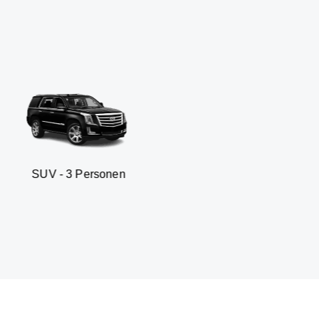
 Personen
Business sedan 