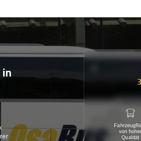
in
Fahrzeugflo
k
von hohe
rer
Qualität