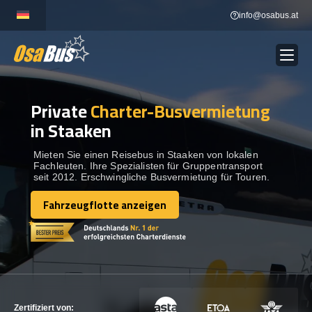
Skip
info@osabus.at
to
content
Private
Charter-Busvermietung
Show dropdown
BUSVERMIETUNG
in Staaken
Show dropdown
REISEZIELE
Mieten Sie einen Reisebus in Staaken von lokalen
Fachleuten. Ihre Spezialisten für Gruppentransport
seit 2012. Erschwingliche Busvermietung für Touren.
FLOTTE
Fahrzeugflotte anzeigen
Fahrzeugflotte anzeigen
KONTAKTIEREN SIE UNS
KONTAKTIEREN SIE UNS
Zertifiziert von: