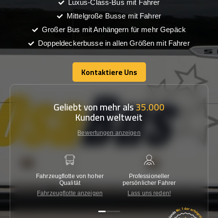
Luxus-Class-Bus mit Fahrer
Mittelgroße Busse mit Fahrer
Großer Bus mit Anhängern für mehr Gepäck
Doppeldeckerbusse in allen Größen mit Fahrer
Kontaktiere Uns
Kontaktiere Uns
Geliebt von mehr als
35.000
Kunden weltweit
Bewertungen anzeigen
Fahrzeugflotte von hoher
Professioneller
Gara
Qualität
persönlicher Fahrer
nied
Fahrzeugflotte anzeigen
Lass uns reden!
Kon