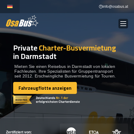
Skip
info@osabus.at
to
content
Private
Charter-Busvermietung
Show dropdown
BUSVERMIETUNG
in Darmstadt
Show dropdown
REISEZIELE
Mieten Sie einen Reisebus in Darmstadt von lokalen
Fachleuten. Ihre Spezialisten für Gruppentransport
seit 2012. Erschwingliche Busvermietung für Touren.
FLOTTE
Fahrzeugflotte anzeigen
Fahrzeugflotte anzeigen
KONTAKTIEREN SIE UNS
KONTAKTIEREN SIE UNS
Zertifiziert von: