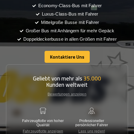
Economy-Class-Bus mit Fahrer
Luxus-Class-Bus mit Fahrer
Mittelgroße Busse mit Fahrer
Großer Bus mit Anhängern für mehr Gepäck
Doppeldeckerbusse in allen Größen mit Fahrer
Kontaktiere Uns
Kontaktiere Uns
Geliebt von mehr als
35.000
Kunden weltweit
Bewertungen anzeigen
Fahrzeugflotte von hoher
Professioneller
Gara
Qualität
persönlicher Fahrer
nied
Fahrzeugflotte anzeigen
Lass uns reden!
Kon