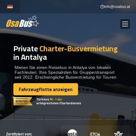
Skip
info@osabus.at
to
content
Private
Charter-Busvermietung
Show dropdown
BUSVERMIETUNG
in Antalya
Show dropdown
REISEZIELE
Mieten Sie einen Reisebus in Antalya von lokalen
Fachleuten. Ihre Spezialisten für Gruppentransport
seit 2012. Erschwingliche Busvermietung für Touren.
FLOTTE
Fahrzeugflotte anzeigen
Fahrzeugflotte anzeigen
KONTAKTIEREN SIE UNS
KONTAKTIEREN SIE UNS
Zertifiziert von: