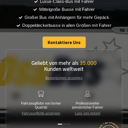
Luxus-Class-Bus mit Fahrer
Mittelgroße Busse mit Fahrer
Großer Bus mit Anhängern für mehr Gepäck
Doppeldeckerbusse in allen Größen mit Fahrer
Kontaktiere Uns
Kontaktiere Uns
Geliebt von mehr als
35.000
Kunden weltweit
Bewertungen anzeigen
Fahrzeugflotte von hoher
Professioneller
Gara
Qualität
persönlicher Fahrer
nied
Fahrzeugflotte anzeigen
Lass uns reden!
Kon