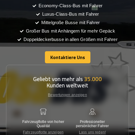
Economy-Class-Bus mit Fahrer
Luxus-Class-Bus mit Fahrer
Mittelgroße Busse mit Fahrer
Großer Bus mit Anhängern für mehr Gepäck
Doppeldeckerbusse in allen Größen mit Fahrer
Kontaktiere Uns
Kontaktiere Uns
Geliebt von mehr als
35.000
Kunden weltweit
Bewertungen anzeigen
Fahrzeugflotte von hoher
Professioneller
Gara
Qualität
persönlicher Fahrer
nied
Fahrzeugflotte anzeigen
Lass uns reden!
Kon