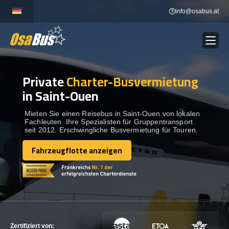
Skip
info@osabus.at
to
content
Private
Charter-Busvermietung
Show dropdown
BUSVERMIETUNG
in Saint-Ouen
Show dropdown
REISEZIELE
Mieten Sie einen Reisebus in Saint-Ouen von lokalen
Fachleuten. Ihre Spezialisten für Gruppentransport
seit 2012. Erschwingliche Busvermietung für Touren.
FLOTTE
Fahrzeugflotte anzeigen
Fahrzeugflotte anzeigen
KONTAKTIEREN SIE UNS
KONTAKTIEREN SIE UNS
Zertifiziert von: