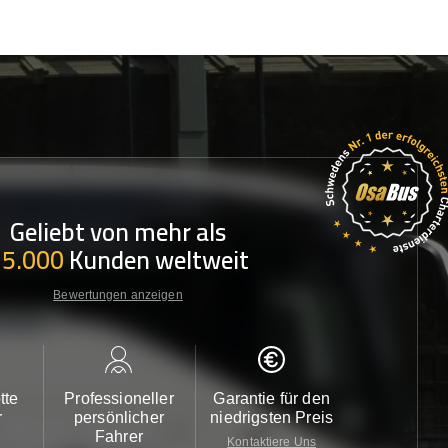
Geliebt von mehr als
35.000
Kunden weltweit
Bewertungen anzeigen
tte
Professioneller
Garantie für den
Kundendi
r
persönlicher
niedrigsten Preis
24/7
Fahrer
Kontaktiere Uns
Kontaktiere