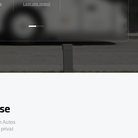
te
Lass uns reden!
sse
n Autos
privat