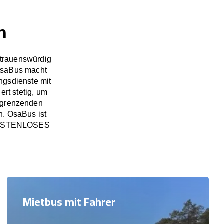
n
rtrauenswürdig
OsaBus macht
ngsdienste mit
rt stetig, um
ngrenzenden
n. OsaBus ist
in KOSTENLOSES
Mietbus mit Fahrer