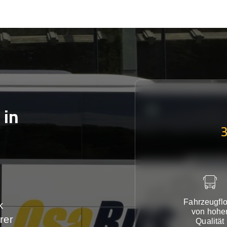
in
Fahrzeugflo
k
von hohe
rer
Qualität