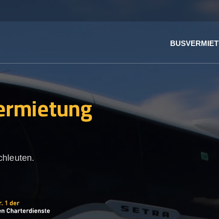
BUSVERMIE
ermietung
chleuten.