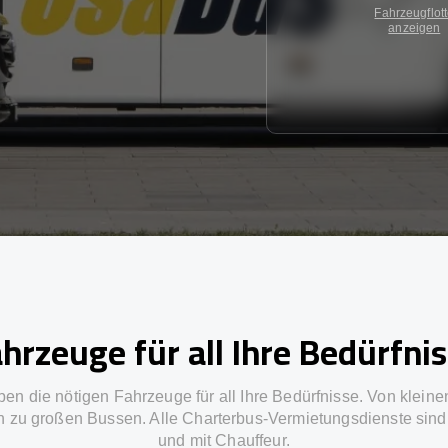
Fahrzeugflot
anzeigen
hrzeuge für all Ihre Bedürfni
ben die nötigen Fahrzeuge für all Ihre Bedürfnisse. Von kleine
in zu großen Bussen. Alle Charterbus-Vermietungsdienste sind 
und mit Chauffeur.