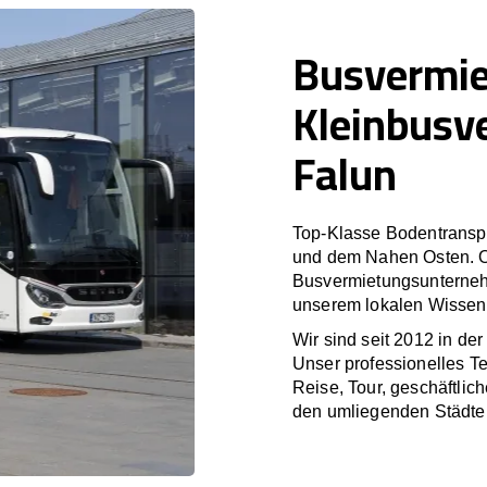
Busvermi
Kleinbusv
Falun
Top-Klasse Bodentranspo
und dem Nahen Osten. O
Busvermietungsunterneh
unserem lokalen Wissen 
Wir sind seit 2012 in de
Unser professionelles T
Reise, Tour, geschäftlic
den umliegenden Städte