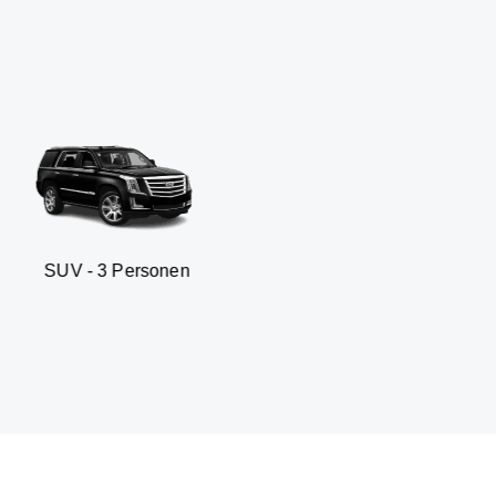
 Personen
Business sedan 