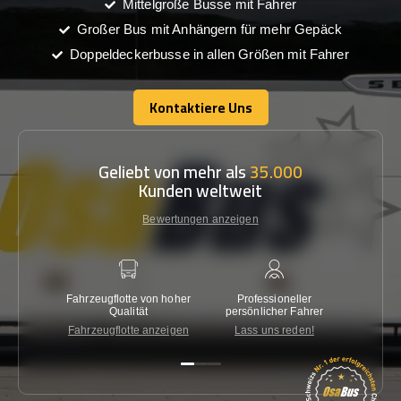
Mittelgroße Busse mit Fahrer
Großer Bus mit Anhängern für mehr Gepäck
Doppeldeckerbusse in allen Größen mit Fahrer
Kontaktiere Uns
Kontaktiere Uns
Geliebt von mehr als
35.000
Kunden weltweit
Bewertungen anzeigen
Fahrzeugflotte von hoher
Professioneller
Gara
Qualität
persönlicher Fahrer
nied
Fahrzeugflotte anzeigen
Lass uns reden!
Kon