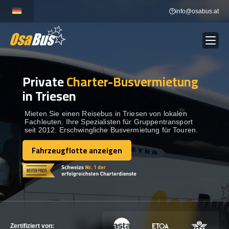
Skip
info@osabus.at
to
content
Private
Charter-Busvermietung
Show dropdown
BUSVERMIETUNG
in Triesen
Show dropdown
REISEZIELE
Mieten Sie einen Reisebus in Triesen von lokalen
Fachleuten. Ihre Spezialisten für Gruppentransport
seit 2012. Erschwingliche Busvermietung für Touren.
FLOTTE
Fahrzeugflotte anzeigen
Fahrzeugflotte anzeigen
KONTAKTIEREN SIE UNS
KONTAKTIEREN SIE UNS
Zertifiziert von: