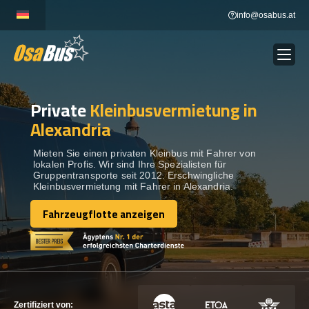
Skip
info@osabus.at
to
content
Private
Kleinbusvermietung in
Show dropdown
BUSVERMIETUNG
Alexandria
Show dropdown
REISEZIELE
Mieten Sie einen privaten Kleinbus mit Fahrer von
lokalen Profis. Wir sind Ihre Spezialisten für
Gruppentransporte seit 2012. Erschwingliche
Kleinbusvermietung mit Fahrer in Alexandria.
FLOTTE
Fahrzeugflotte anzeigen
Fahrzeugflotte anzeigen
KONTAKTIEREN SIE UNS
KONTAKTIEREN SIE UNS
Zertifiziert von: