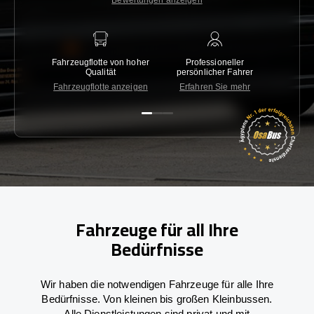
Bewertungen anzeigen
Fahrzeugflotte von hoher
Professioneller
Gara
Qualität
persönlicher Fahrer
nied
Fahrzeugflotte anzeigen
Erfahren Sie mehr
Kon
Fahrzeuge für all Ihre
Bedürfnisse
Wir haben die notwendigen Fahrzeuge für alle Ihre
Bedürfnisse. Von kleinen bis großen Kleinbussen.
Alle Dienstleistungen sind privat und mit