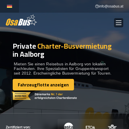
Skip
info@osabus.at
to
content
Private
Charter-Busvermietung
Show dropdown
BUSVERMIETUNG
in Aalborg
Show dropdown
REISEZIELE
Mieten Sie einen Reisebus in Aalborg von lokalen
Fachleuten. Ihre Spezialisten für Gruppentransport
seit 2012. Erschwingliche Busvermietung für Touren.
FLOTTE
Fahrzeugflotte anzeigen
Fahrzeugflotte anzeigen
KONTAKTIEREN SIE UNS
KONTAKTIEREN SIE UNS
Zertifiziert von: