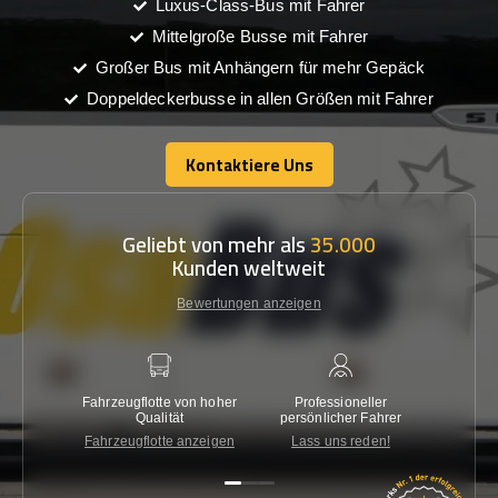
Luxus-Class-Bus mit Fahrer
Mittelgroße Busse mit Fahrer
Großer Bus mit Anhängern für mehr Gepäck
Doppeldeckerbusse in allen Größen mit Fahrer
Kontaktiere Uns
Kontaktiere Uns
Geliebt von mehr als
35.000
Kunden weltweit
Bewertungen anzeigen
Fahrzeugflotte von hoher
Professioneller
Gara
Qualität
persönlicher Fahrer
nied
Fahrzeugflotte anzeigen
Lass uns reden!
Kon