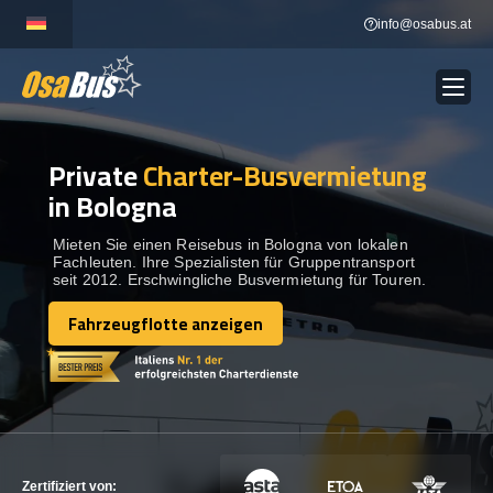
Skip
info@osabus.at
to
content
Private
Charter-Busvermietung
Show dropdown
BUSVERMIETUNG
in Bologna
Show dropdown
REISEZIELE
Mieten Sie einen Reisebus in Bologna von lokalen
Fachleuten. Ihre Spezialisten für Gruppentransport
seit 2012. Erschwingliche Busvermietung für Touren.
FLOTTE
Fahrzeugflotte anzeigen
Fahrzeugflotte anzeigen
KONTAKTIEREN SIE UNS
KONTAKTIEREN SIE UNS
Zertifiziert von: