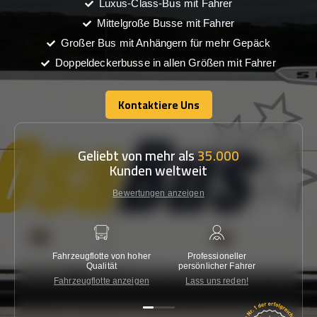
Luxus-Class-Bus mit Fahrer
Mittelgroße Busse mit Fahrer
Großer Bus mit Anhängern für mehr Gepäck
Doppeldeckerbusse in allen Größen mit Fahrer
Kontaktiere Uns
Kontaktiere Uns
Geliebt von mehr als
35.000
Kunden weltweit
Bewertungen anzeigen
Fahrzeugflotte von hoher
Professioneller
Gara
Qualität
persönlicher Fahrer
nied
Fahrzeugflotte anzeigen
Lass uns reden!
Kon