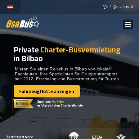
Skip
info@osabus.at
to
content
Private
Charter-Busvermietung
Show dropdown
BUSVERMIETUNG
in Bilbao
Show dropdown
REISEZIELE
Mieten Sie einen Reisebus in Bilbao von lokalen
Fachleuten. Ihre Spezialisten für Gruppentransport
seit 2012. Erschwingliche Busvermietung für Touren.
FLOTTE
Fahrzeugflotte anzeigen
Fahrzeugflotte anzeigen
KONTAKTIEREN SIE UNS
KONTAKTIEREN SIE UNS
Zertifiziert von: