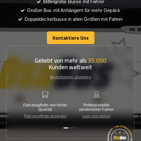
Mittelgroße Busse mit Fahrer
Großer Bus mit Anhängern für mehr Gepäck
Doppeldeckerbusse in allen Größen mit Fahrer
Kontaktiere Uns
Kontaktiere Uns
Geliebt von mehr als
35.000
Kunden weltweit
Bewertungen anzeigen
Fahrzeugflotte von hoher
Professioneller
Gara
Qualität
persönlicher Fahrer
nied
Fahrzeugflotte anzeigen
Lass uns reden!
Kon