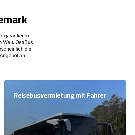
nemark
k garantieren.
n Welt. OsaBus
scheinlich die
 Angebot an.
Reisebusvermietung mit Fahrer