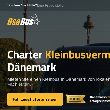
Skip
Suchen Sie Hilfe?
Eine Frage stellen
to
content
Charter
Kleinbusverm
Dänemark
Mieten Sie einen Kleinbus in Dänemark von lokale
Fachleuten.
Fahrzeugflotte anzeigen
Fahrzeugflotte anzeigen