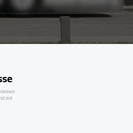
sse
kleinen
nd mit