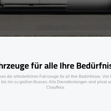
hrzeuge für alle Ihre Bedürfni
en die erforderlichen Fahrzeuge für all Ihre Bedürfnisse. Von 
 bis hin zu großen Bussen. Alle Dienstleistungen sind privat u
Chauffeur.