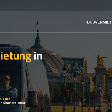
BUSVERMIE
ietung
in
n