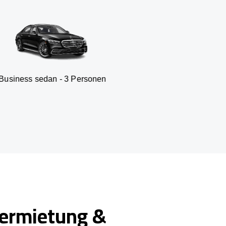
 - 3 Personen
Kleinbus - 19 
ermietung &