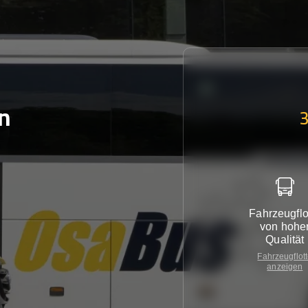
n
Fahrzeugflo
von hohe
Qualität
Fahrzeugflot
anzeigen