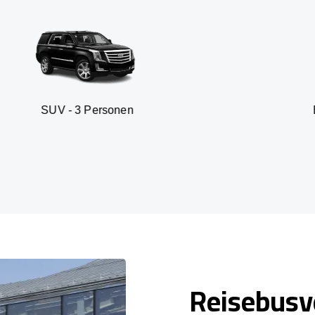
3 Personen
Business sedan
Reisebusv