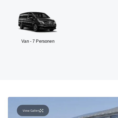
 - 7 Personen
SUV - 
View Gallery