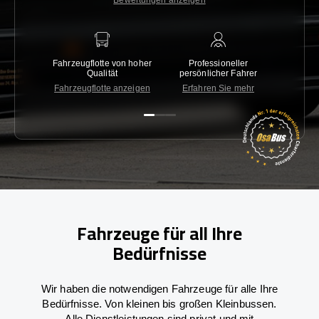
Bewertungen anzeigen
Fahrzeugflotte von hoher
Professioneller
Gara
Qualität
persönlicher Fahrer
nied
Fahrzeugflotte anzeigen
Erfahren Sie mehr
Kon
Fahrzeuge für all Ihre
Bedürfnisse
Wir haben die notwendigen Fahrzeuge für alle Ihre
Bedürfnisse. Von kleinen bis großen Kleinbussen.
Alle Dienstleistungen sind privat und mit