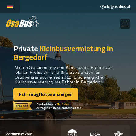
Skip
info@osabus.at
to
content
Private
Kleinbusvermietung in
Show dropdown
BUSVERMIETUNG
Bergedorf
Show dropdown
REISEZIELE
Mieten Sie einen privaten Kleinbus mit Fahrer von
lokalen Profis. Wir sind Ihre Spezialisten für
Gruppentransporte seit 2012. Erschwingliche
Kleinbusvermietung mit Fahrer in Bergedorf.
FLOTTE
Fahrzeugflotte anzeigen
Fahrzeugflotte anzeigen
KONTAKTIEREN SIE UNS
KONTAKTIEREN SIE UNS
Zertifiziert von: