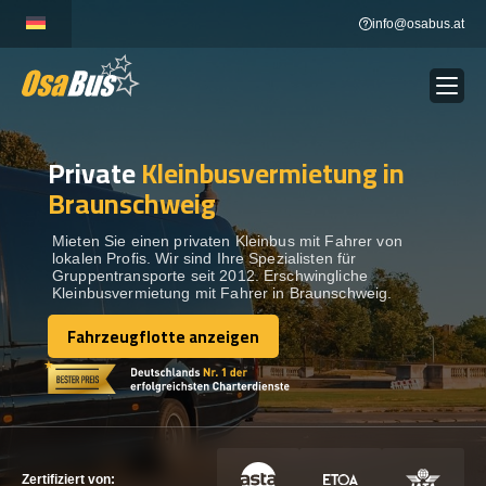
Skip
info@osabus.at
to
content
Private
Kleinbusvermietung in
Show dropdown
BUSVERMIETUNG
Braunschweig
Show dropdown
REISEZIELE
Mieten Sie einen privaten Kleinbus mit Fahrer von
lokalen Profis. Wir sind Ihre Spezialisten für
Gruppentransporte seit 2012. Erschwingliche
Kleinbusvermietung mit Fahrer in Braunschweig.
FLOTTE
Fahrzeugflotte anzeigen
Fahrzeugflotte anzeigen
KONTAKTIEREN SIE UNS
KONTAKTIEREN SIE UNS
Zertifiziert von: