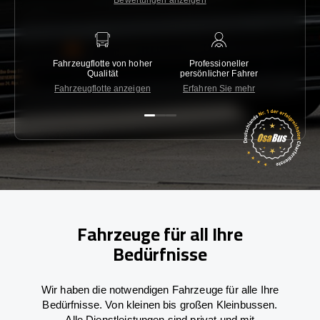
Bewertungen anzeigen
Fahrzeugflotte von hoher
Professioneller
Gara
Qualität
persönlicher Fahrer
nied
Fahrzeugflotte anzeigen
Erfahren Sie mehr
Kon
Fahrzeuge für all Ihre
Bedürfnisse
Wir haben die notwendigen Fahrzeuge für alle Ihre
Bedürfnisse. Von kleinen bis großen Kleinbussen.
Alle Dienstleistungen sind privat und mit