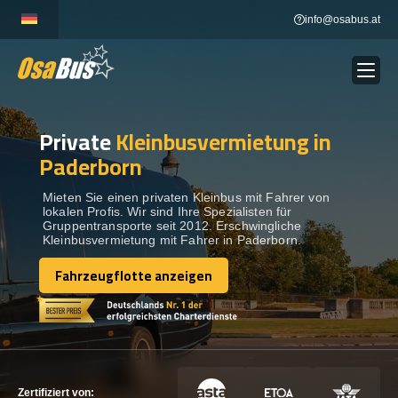
Skip
info@osabus.at
to
content
Private
Kleinbusvermietung in
Show dropdown
BUSVERMIETUNG
Paderborn
Show dropdown
REISEZIELE
Mieten Sie einen privaten Kleinbus mit Fahrer von
lokalen Profis. Wir sind Ihre Spezialisten für
Gruppentransporte seit 2012. Erschwingliche
Kleinbusvermietung mit Fahrer in Paderborn.
FLOTTE
Fahrzeugflotte anzeigen
Fahrzeugflotte anzeigen
KONTAKTIEREN SIE UNS
KONTAKTIEREN SIE UNS
Zertifiziert von: