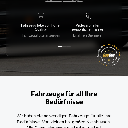
Bewertungen anzeigen
Fahrzeugflotte von hoher
Professioneller
Gara
Qualität
persönlicher Fahrer
nied
Fahrzeugflotte anzeigen
Erfahren Sie mehr
Kon
Fahrzeuge für all Ihre
Bedürfnisse
Wir haben die notwendigen Fahrzeuge für alle Ihre
Bedürfnisse. Von kleinen bis großen Kleinbussen.
Alle Dienstleistungen sind privat und mit