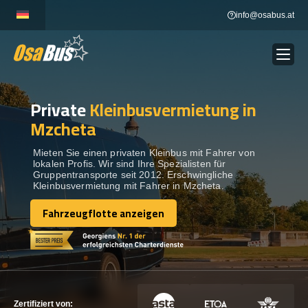
Skip
info@osabus.at
to
content
Private
Kleinbusvermietung in
Show dropdown
BUSVERMIETUNG
Mzcheta
Show dropdown
REISEZIELE
Mieten Sie einen privaten Kleinbus mit Fahrer von
lokalen Profis. Wir sind Ihre Spezialisten für
Gruppentransporte seit 2012. Erschwingliche
Kleinbusvermietung mit Fahrer in Mzcheta.
FLOTTE
Fahrzeugflotte anzeigen
Fahrzeugflotte anzeigen
KONTAKTIEREN SIE UNS
KONTAKTIEREN SIE UNS
Zertifiziert von: