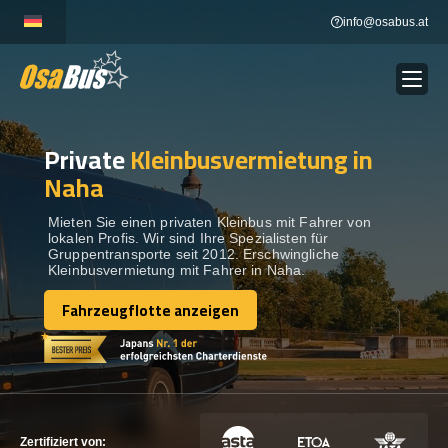
Skip
info@osabus.at
to
content
Private
Kleinbusvermietung in
Show dropdown
BUSVERMIETUNG
Naha
Show dropdown
REISEZIELE
Mieten Sie einen privaten Kleinbus mit Fahrer von
lokalen Profis. Wir sind Ihre Spezialisten für
Gruppentransporte seit 2012. Erschwingliche
Kleinbusvermietung mit Fahrer in Naha.
FLOTTE
Fahrzeugflotte anzeigen
Fahrzeugflotte anzeigen
KONTAKTIEREN SIE UNS
KONTAKTIEREN SIE UNS
Zertifiziert von: