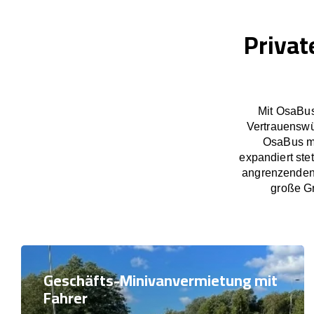
Privat
Mit OsaBus
Vertrauenswü
OsaBus ma
expandiert ste
angrenzenden 
große Gr
Geschäfts-Minivanvermietung mit
Fahrer