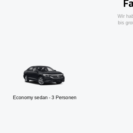
Fa
Wir ha
bis gro
sedan - 3 Personen
Van - 