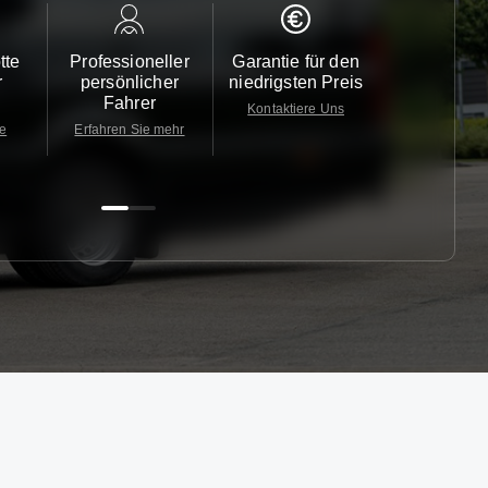
tte
Professioneller
Garantie für den
Kundendi
r
persönlicher
niedrigsten Preis
24/7
Fahrer
Kontaktiere Uns
Kontaktiere
te
Erfahren Sie mehr