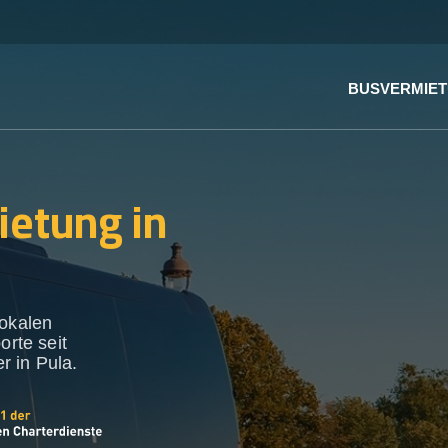
BUSVERMIE
ietung in
lokalen
orte seit
r in Pula.