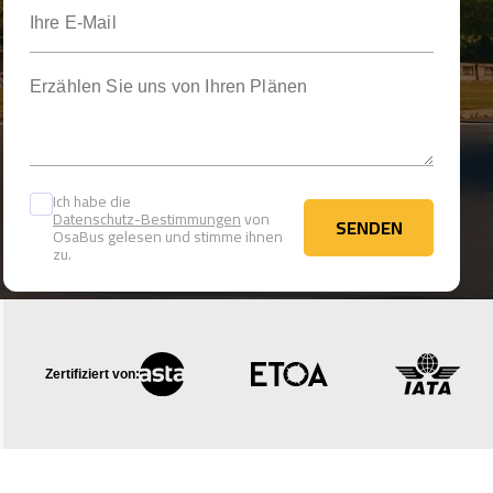
Ihre E-Mail
Erzählen Sie uns von Ihren Plänen
Ich habe die
Datenschutz-Bestimmungen
von
SENDEN
OsaBus gelesen und stimme ihnen
SENDEN
zu.
Zertifiziert von: