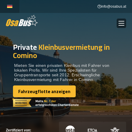
Skip
info@osabus.at
to
content
Private
Kleinbusvermietung in
Show dropdown
BUSVERMIETUNG
Comino
Show dropdown
REISEZIELE
Mieten Sie einen privaten Kleinbus mit Fahrer von
lokalen Profis. Wir sind Ihre Spezialisten für
Gruppentransporte seit 2012. Erschwingliche
Kleinbusvermietung mit Fahrer in Comino.
FLOTTE
Fahrzeugflotte anzeigen
Fahrzeugflotte anzeigen
KONTAKTIEREN SIE UNS
KONTAKTIEREN SIE UNS
Zertifiziert von: