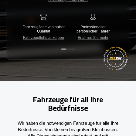
Bewertungen anzeigen
Fahrzeugflotte von hoher
Professioneller
Gara
Qualität
persönlicher Fahrer
nied
Fahrzeugflotte anzeigen
Erfahren Sie mehr
Kon
Fahrzeuge für all Ihre
Bedürfnisse
Wir haben die notwendigen Fahrzeuge für alle Ihre
Bedürfnisse. Von kleinen bis großen Kleinbussen.
Alle Dienstleistungen sind privat und mit