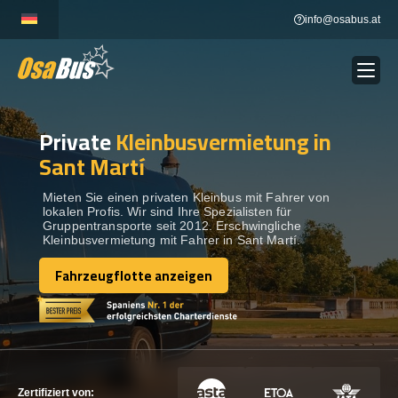
Skip
info@osabus.at
to
content
Private
Kleinbusvermietung in
Show dropdown
BUSVERMIETUNG
Sant Martí
Show dropdown
REISEZIELE
Mieten Sie einen privaten Kleinbus mit Fahrer von
lokalen Profis. Wir sind Ihre Spezialisten für
Gruppentransporte seit 2012. Erschwingliche
Kleinbusvermietung mit Fahrer in Sant Martí.
FLOTTE
Fahrzeugflotte anzeigen
Fahrzeugflotte anzeigen
KONTAKTIEREN SIE UNS
KONTAKTIEREN SIE UNS
Zertifiziert von: