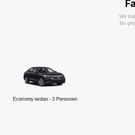
Fa
Wir ha
bis gro
sedan - 3 Personen
Van -