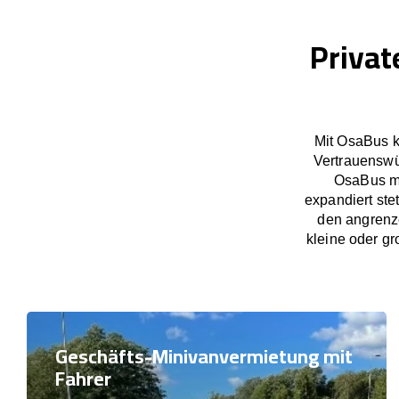
Privat
Mit OsaBus k
Vertrauenswü
OsaBus ma
expandiert ste
den angrenz
kleine oder gr
Geschäfts-Minivanvermietung mit
Fahrer