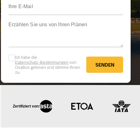
Ihre E-Mail
Erzählen Sie uns von Ihren Plänen
Ich habe die
Datenschutz-Bestimmungen
von
SENDEN
OsaBus gelesen und stimme ihnen
SENDEN
zu.
Zertifiziert von: