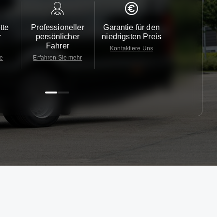
tte
Professioneller
Garantie für den
Kundendi
r
persönlicher
niedrigsten Preis
24/7
Fahrer
Kontaktiere Uns
Kontaktiere
te
Erfahren Sie mehr