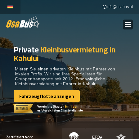
Skip
info@osabus.at
to
content
Private
Kleinbusvermietung in
Show dropdown
BUSVERMIETUNG
Kahului
Show dropdown
REISEZIELE
Mieten Sie einen privaten Kleinbus mit Fahrer von
lokalen Profis. Wir sind Ihre Spezialisten für
Gruppentransporte seit 2012. Erschwingliche
Kleinbusvermietung mit Fahrer in Kahului.
FLOTTE
Fahrzeugflotte anzeigen
Fahrzeugflotte anzeigen
KONTAKTIEREN SIE UNS
KONTAKTIEREN SIE UNS
Zertifiziert von: