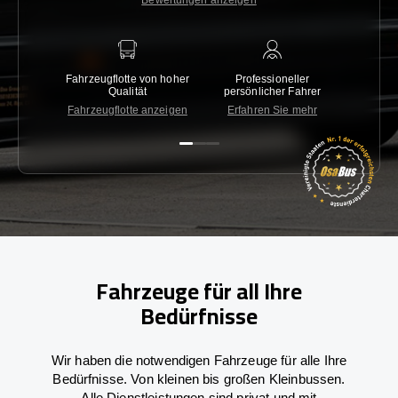
Bewertungen anzeigen
Fahrzeugflotte von hoher
Professioneller
Gara
Qualität
persönlicher Fahrer
nied
Fahrzeugflotte anzeigen
Erfahren Sie mehr
Kon
Fahrzeuge für all Ihre
Bedürfnisse
Wir haben die notwendigen Fahrzeuge für alle Ihre
Bedürfnisse. Von kleinen bis großen Kleinbussen.
Alle Dienstleistungen sind privat und mit