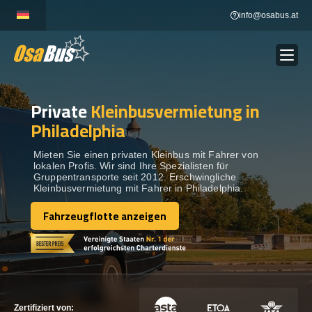
Skip
info@osabus.at
to
content
Private
Kleinbusvermietung in
Show dropdown
BUSVERMIETUNG
Philadelphia
Show dropdown
REISEZIELE
Mieten Sie einen privaten Kleinbus mit Fahrer von
lokalen Profis. Wir sind Ihre Spezialisten für
Gruppentransporte seit 2012. Erschwingliche
Kleinbusvermietung mit Fahrer in Philadelphia.
FLOTTE
Fahrzeugflotte anzeigen
Fahrzeugflotte anzeigen
KONTAKTIEREN SIE UNS
KONTAKTIEREN SIE UNS
Zertifiziert von: