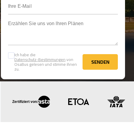
Ihre E-Mail
Erzählen Sie uns von Ihren Plänen
Ich habe die
Datenschutz-Bestimmungen
von
SENDEN
OsaBus gelesen und stimme ihnen
SENDEN
zu.
Zertifiziert von: