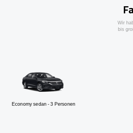
Fa
Wir ha
bis gro
dan - 3 Personen
Van - 7