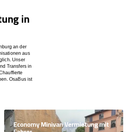
tung in
nburg an der
nisationen aus
lich. Unser
nd Transfers in
hauffierte
pen. OsaBus ist
Economy Minivan Vermietung mit
Fahrer