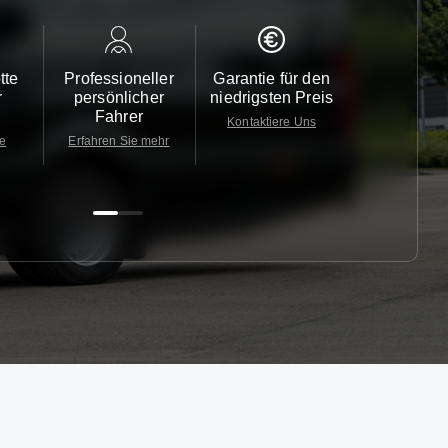
tte
Professioneller
Garantie für den
Kundendi
r
persönlicher
niedrigsten Preis
24/7
Fahrer
Kontaktiere Uns
Kontaktiere
te
Erfahren Sie mehr