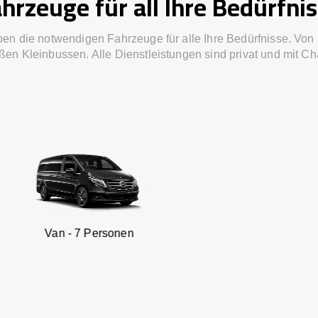
hrzeuge für all Ihre Bedürfni
ben die notwendigen Fahrzeuge für alle Ihre Bedürfnisse. Von 
ßen Kleinbussen. Alle Dienstleistungen sind privat und mit Ch
 Personen
SUV - 3 P