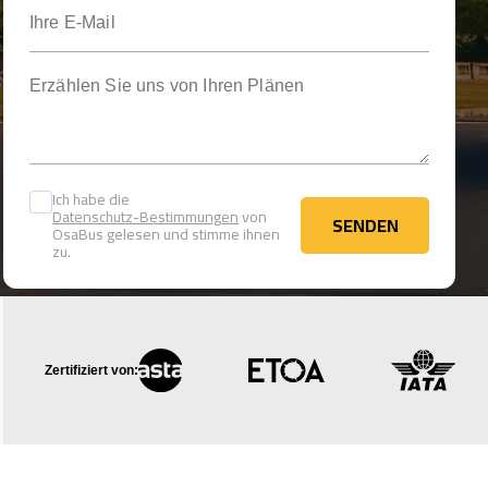
Ihre E-Mail
Erzählen Sie uns von Ihren Plänen
Ich habe die
Datenschutz-Bestimmungen
von
SENDEN
OsaBus gelesen und stimme ihnen
SENDEN
zu.
Zertifiziert von: