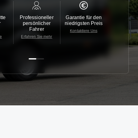
tte
Professioneller
Garantie für den
Kundendi
r
persönlicher
niedrigsten Preis
24/7
Fahrer
Kontaktiere Uns
Kontaktiere
te
Erfahren Sie mehr