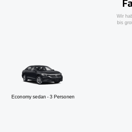
Fa
Wir ha
bis gro
edan - 3 Personen
Van - 7