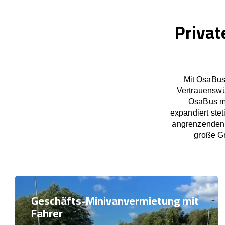
Privat
Mit OsaBus
Vertrauenswü
OsaBus ma
expandiert ste
angrenzenden L
große Gr
Geschäfts-Minivanvermietung mit
Fahrer