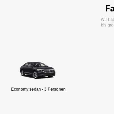
Fa
Wir ha
bis gro
sedan - 3 Personen
Van - 