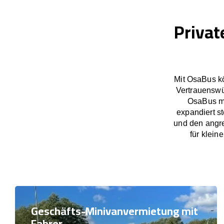
Privat
Mit OsaBus kö
Vertrauenswü
OsaBus ma
expandiert s
und den angre
für klein
Geschäfts-Minivanvermietung mit
Fahrer