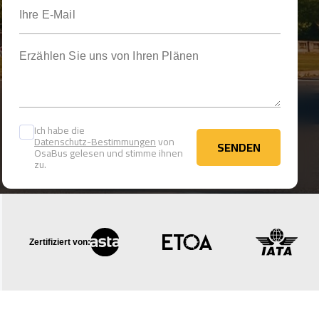
Ihre E-Mail
Erzählen Sie uns von Ihren Plänen
Ich habe die
Datenschutz-Bestimmungen
von
SENDEN
OsaBus gelesen und stimme ihnen
SENDEN
zu.
Zertifiziert von: