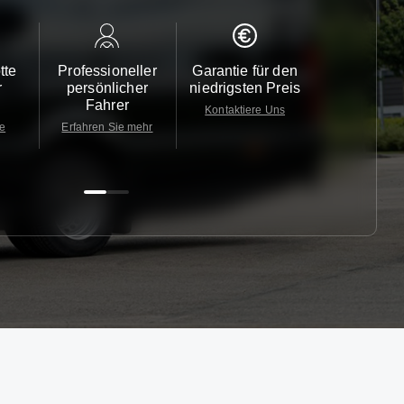
tte
Professioneller
Garantie für den
Kundendi
r
persönlicher
niedrigsten Preis
24/7
Fahrer
Kontaktiere Uns
Kontaktiere
te
Erfahren Sie mehr