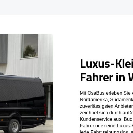
Luxus-Kle
Fahrer in 
Mit OsaBus erleben Sie 
Nordamerika, Südamerik
zuverlässigsten Anbiete
zeichnet sich durch auß
Kundenservice aus. Buch
Fahrer oder eine Luxus-
jede Fahrt reibungslos un