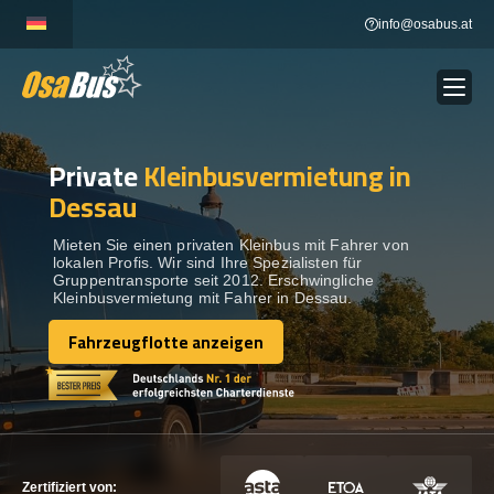
Skip
info@osabus.at
to
content
Private
Kleinbusvermietung in
Show dropdown
BUSVERMIETUNG
Dessau
Show dropdown
REISEZIELE
Mieten Sie einen privaten Kleinbus mit Fahrer von
lokalen Profis. Wir sind Ihre Spezialisten für
Gruppentransporte seit 2012. Erschwingliche
Kleinbusvermietung mit Fahrer in Dessau.
FLOTTE
Fahrzeugflotte anzeigen
Fahrzeugflotte anzeigen
KONTAKTIEREN SIE UNS
KONTAKTIEREN SIE UNS
Zertifiziert von: