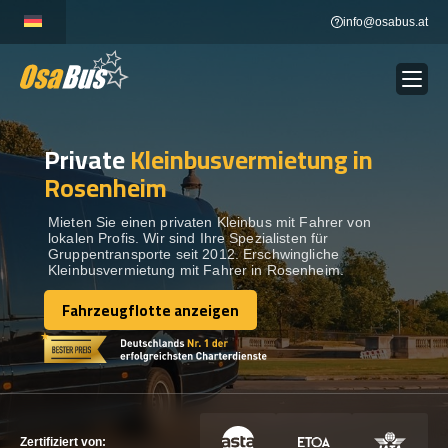
Skip
info@osabus.at
to
content
Private
Kleinbusvermietung in
Show dropdown
BUSVERMIETUNG
Rosenheim
Show dropdown
REISEZIELE
Mieten Sie einen privaten Kleinbus mit Fahrer von
lokalen Profis. Wir sind Ihre Spezialisten für
Gruppentransporte seit 2012. Erschwingliche
Kleinbusvermietung mit Fahrer in Rosenheim.
FLOTTE
Fahrzeugflotte anzeigen
Fahrzeugflotte anzeigen
KONTAKTIEREN SIE UNS
KONTAKTIEREN SIE UNS
Zertifiziert von: