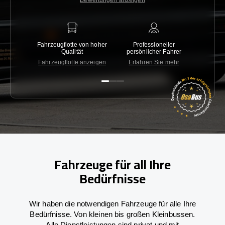
Bewertungen anzeigen
Fahrzeugflotte von hoher
Professioneller
Gara
Qualität
persönlicher Fahrer
nied
Fahrzeugflotte anzeigen
Erfahren Sie mehr
Kon
Fahrzeuge für all Ihre
Bedürfnisse
Wir haben die notwendigen Fahrzeuge für alle Ihre
Bedürfnisse. Von kleinen bis großen Kleinbussen.
Alle Dienstleistungen sind privat und mit