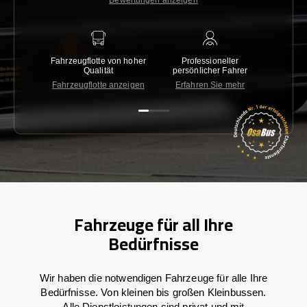
Bewertungen anzeigen
Fahrzeugflotte von hoher
Professioneller
Gara
Qualität
persönlicher Fahrer
nied
Fahrzeugflotte anzeigen
Erfahren Sie mehr
Kon
Fahrzeuge für all Ihre
Bedürfnisse
Wir haben die notwendigen Fahrzeuge für alle Ihre
Bedürfnisse. Von kleinen bis großen Kleinbussen.
Alle Dienstleistungen sind privat und mit