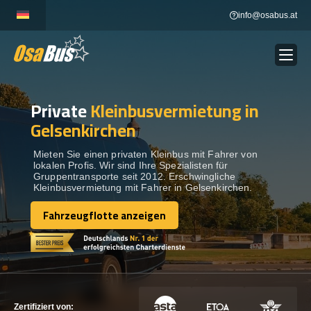
Skip
info@osabus.at
to
content
Private
Kleinbusvermietung in
Show dropdown
BUSVERMIETUNG
Gelsenkirchen
Show dropdown
REISEZIELE
Mieten Sie einen privaten Kleinbus mit Fahrer von
lokalen Profis. Wir sind Ihre Spezialisten für
Gruppentransporte seit 2012. Erschwingliche
Kleinbusvermietung mit Fahrer in Gelsenkirchen.
FLOTTE
Fahrzeugflotte anzeigen
Fahrzeugflotte anzeigen
KONTAKTIEREN SIE UNS
KONTAKTIEREN SIE UNS
Zertifiziert von: