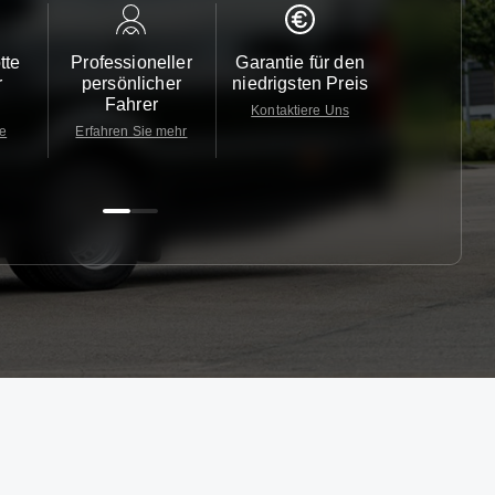
tte
Professioneller
Garantie für den
Kundendi
r
persönlicher
niedrigsten Preis
24/7
Fahrer
Kontaktiere Uns
Kontaktiere
te
Erfahren Sie mehr