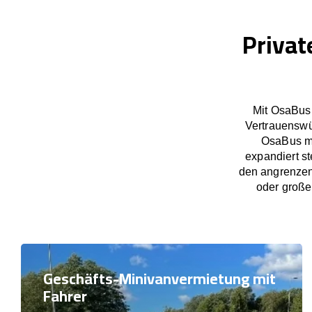
Privat
Mit OsaBus 
Vertrauenswü
OsaBus ma
expandiert s
den angrenzen
oder große
Geschäfts-Minivanvermietung mit
Fahrer