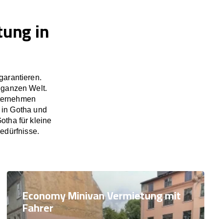
tung in
garantieren.
 ganzen Welt.
nternehmen
 in Gotha und
tha für kleine
edürfnisse.
Economy Minivan Vermietung mit
Fahrer