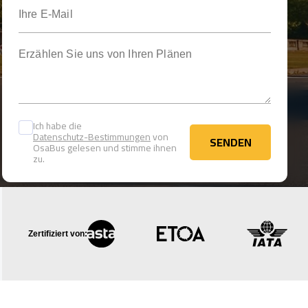
Ihre E-Mail
Erzählen Sie uns von Ihren Plänen
Ich habe die
Datenschutz-Bestimmungen
von
SENDEN
OsaBus gelesen und stimme ihnen
SENDEN
zu.
Zertifiziert von: