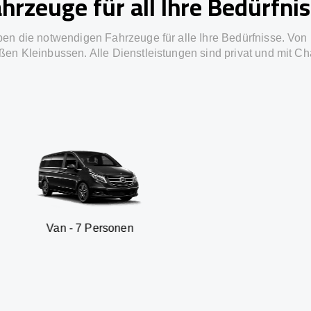
hrzeuge für all Ihre Bedürfni
ben die notwendigen Fahrzeuge für alle Ihre Bedürfnisse. Von 
ßen Kleinbussen. Alle Dienstleistungen sind privat und mit Ch
7 Personen
SUV - 3 