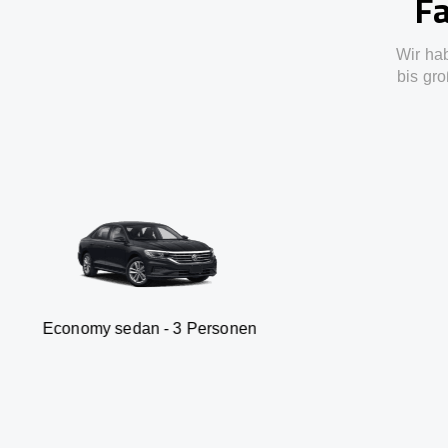
Fa
Wir ha
bis gro
sedan - 3 Personen
Van - 