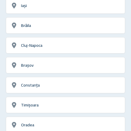
Iași
Brăila
Cluj-Napoca
Brașov
Constanța
Timișoara
Oradea