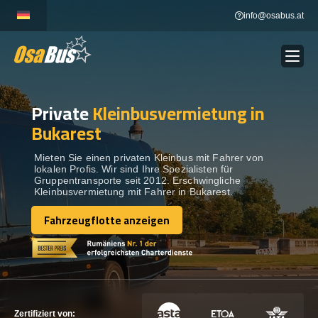
Skip
info@osabus.at
to
content
Private
Kleinbusvermietung in
Show dropdown
BUSVERMIETUNG
Bukarest
Show dropdown
REISEZIELE
Mieten Sie einen privaten Kleinbus mit Fahrer von
lokalen Profis. Wir sind Ihre Spezialisten für
Gruppentransporte seit 2012. Erschwingliche
Kleinbusvermietung mit Fahrer in Bukarest.
FLOTTE
Fahrzeugflotte anzeigen
Fahrzeugflotte anzeigen
KONTAKTIEREN SIE UNS
KONTAKTIEREN SIE UNS
Zertifiziert von: