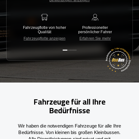
Bewertungen anzeigen
Fahrzeugflotte von hoher
Professioneller
Gara
Qualität
persönlicher Fahrer
nied
Fahrzeugflotte anzeigen
Erfahren Sie mehr
Kon
Fahrzeuge für all Ihre
Bedürfnisse
Wir haben die notwendigen Fahrzeuge für alle Ihre
Bedürfnisse. Von kleinen bis großen Kleinbussen.
Alle Dienstleistungen sind privat und mit