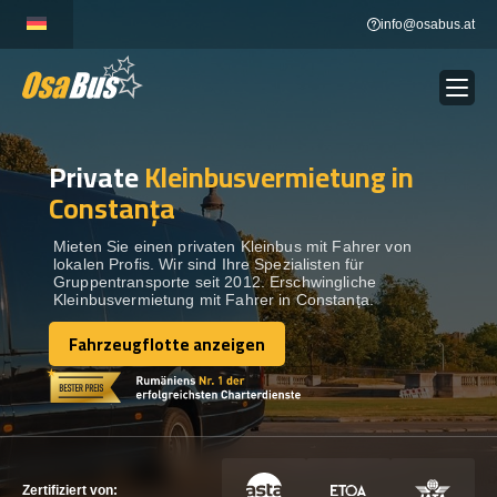
Skip
info@osabus.at
to
content
Private
Kleinbusvermietung in
Show dropdown
BUSVERMIETUNG
Constanța
Show dropdown
REISEZIELE
Mieten Sie einen privaten Kleinbus mit Fahrer von
lokalen Profis. Wir sind Ihre Spezialisten für
Gruppentransporte seit 2012. Erschwingliche
Kleinbusvermietung mit Fahrer in Constanța.
FLOTTE
Fahrzeugflotte anzeigen
Fahrzeugflotte anzeigen
KONTAKTIEREN SIE UNS
KONTAKTIEREN SIE UNS
Zertifiziert von: