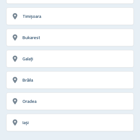
Timișoara
Bukarest
Galați
Brăila
Oradea
Iași