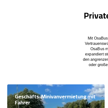
Privat
Mit OsaBus 
Vertrauenswü
OsaBus ma
expandiert s
den angrenzen
oder große
Geschäfts-Minivanvermietung mit
Fahrer