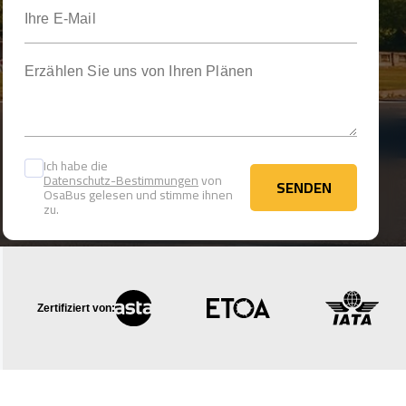
Ihre E-Mail
Erzählen Sie uns von Ihren Plänen
Ich habe die
Datenschutz-Bestimmungen
von
SENDEN
OsaBus gelesen und stimme ihnen
SENDEN
zu.
Zertifiziert von: