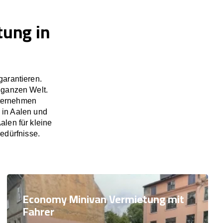
tung in
garantieren.
 ganzen Welt.
nternehmen
 in Aalen und
len für kleine
edürfnisse.
Economy Minivan Vermietung mit
Fahrer