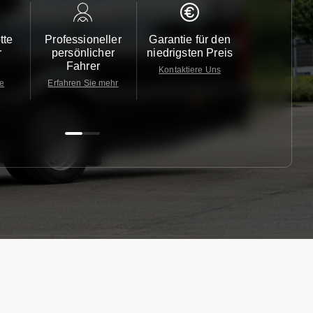
tte
Professioneller
Garantie für den
Kundendi
r
persönlicher
niedrigsten Preis
24/7
Fahrer
Kontaktiere Uns
Kontaktiere
te
Erfahren Sie mehr