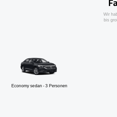
Fa
Wir ha
bis gro
sedan - 3 Personen
Van -